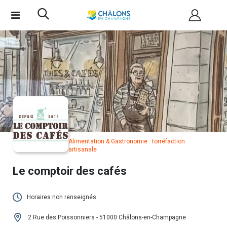
Alimentation & Gastronomie : torréfaction
artisanale
Le comptoir des cafés
Horaires non renseignés
Cet établissement n'a pas encore renseigné
2 Rue des Poissonniers - 51000 Châlons-en-Champagne
ses horaires.